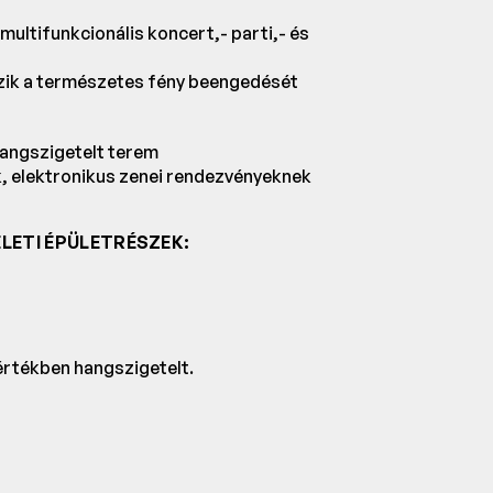
ultifunkcionális koncert,- parti,- és
eszik a természetes fény beengedését
angszigetelt terem
k, elektronikus zenei rendezvényeknek
LETI ÉPÜLETRÉSZEK:
értékben hangszigetelt.