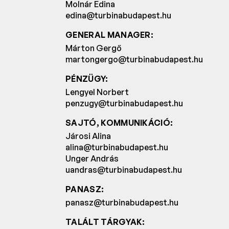
Molnár Edina
edina@turbinabudapest.hu
GENERAL MANAGER:
Márton Gergő
martongergo@turbinabudapest.hu
PÉNZÜGY:
Lengyel Norbert
penzugy@turbinabudapest.hu
SAJTÓ, KOMMUNIKÁCIÓ:
Járosi Alina
alina@turbinabudapest.hu
Unger András
uandras@turbinabudapest.hu
PANASZ:
panasz@turbinabudapest.hu
TALÁLT TÁRGYAK: