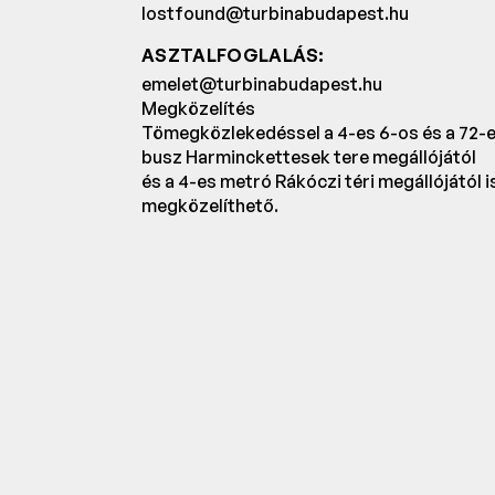
lostfound@turbinabudapest.hu
ASZTALFOGLALÁS:
emelet@turbinabudapest.hu
Megközelítés
Tömegközlekedéssel a 4-es 6-os és a 72-es
busz Harminckettesek tere megállójától
és a 4-es metró Rákóczi téri megállójától i
megközelíthető.