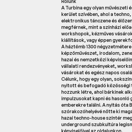
Rólunk
A Turbina egy olyan művészeti é
kerület szívében, ahol a techno,
elektronikus tánczene és élőzen
megférnek, mint a színházi előa
workshopok, kézműves vásárok
kiállítások, vagy éppen gyerekf
A háztömb 1300 négyzetmétere 
képzőművészet, irodalom, zene
hazai és nemzetközi képviselői
vállalati rendezvényeket, work
vásárokat és egész napos csalá
Célunk, hogy egy olyan, sokszín
nyitott és befogadó közösségi 
hozzunk létre, ahol bárkinek alk
impulzusokat kapni és hasonló
emberekre találni. A nyitás óta
szórakozóhelyévé nőtte ki magá
hazai techno-house színtér meg
underground szubkultúra legi
képviselőivel az oldalunkon.