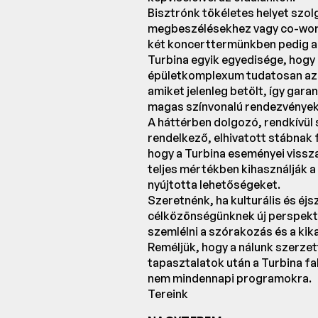
Bisztrónk tökéletes helyet szol
megbeszélésekhez vagy co-wor
két koncerttermünkben pedig a 
Turbina egyik egyedisége, hogy
épületkomplexum tudatosan azok
amiket jelenleg betölt, így gara
magas színvonalú rendezvényekn
A háttérben dolgozó, rendkívül
rendelkező, elhivatott stábnak 
hogy a Turbina eseményei vissz
teljes mértékben kihasználják a 
nyújtotta lehetőségeket.
Szeretnénk, ha kulturális és éj
célközönségünknek új perspekt
szemlélni a szórakozás és a kik
Reméljük, hogy a nálunk szerzet
tapasztalatok után a Turbina fal
nem mindennapi programokra.
Tereink