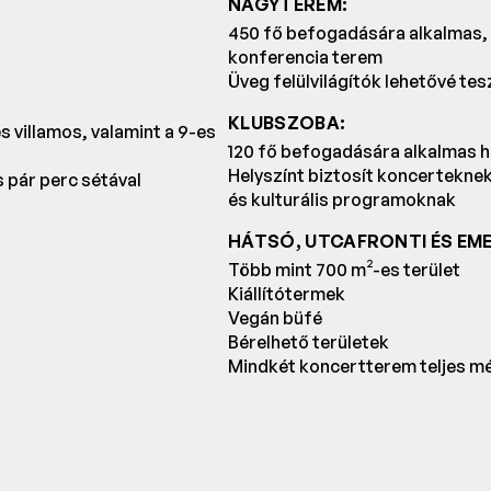
NAGYTEREM:
450 fő befogadására alkalmas, m
konferencia terem
Üveg felülvilágítók lehetővé t
KLUBSZOBA:
 villamos, valamint a 9-es
120 fő befogadására alkalmas h
Helyszínt biztosít koncertekne
s pár perc sétával
és kulturális programoknak
HÁTSÓ, UTCAFRONTI ÉS EME
Több mint 700 m²-es terület
Kiállítótermek
Vegán büfé
Bérelhető területek
Mindkét koncertterem teljes m