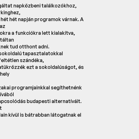
gáltat napközbeni találkozókhoz,
kinghez,
hét hét napján programok várnak. A
 az
ra a funkciókra lett kialakítva,
ntáltan
ek tud otthont adni.
 sokoldalú tapasztalatokkal
feltétlen szándéka,
atükrözzék ezt a sokoldalúságot, és
hely
szakai programjainkkal segíthetnénk
ívából
apcsolódás budapesti alternatíváit.
t
ain kívül is bátrabban látogatnak el