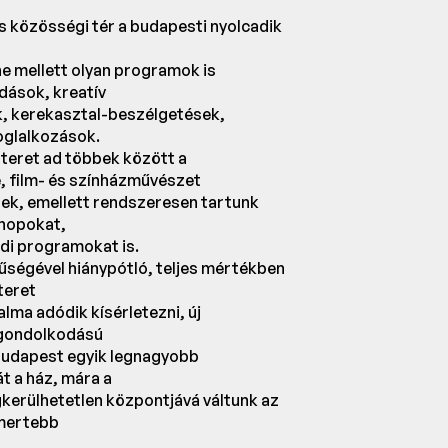
s közösségi tér a budapesti nyolcadik
e mellett olyan programok is
dások, kreatív
, kerekasztal-beszélgetések,
oglalkozások.
teret ad többek között a
, film- és színházművészet
nek, emellett rendszeresen tartunk
shopokat,
di programokat is.
űségével hiánypótló, teljes mértékben
teret
alma adódik kísérletezni, új
 gondolkodású
 Budapest egyik legnagyobb
t a ház, mára a
kerülhetetlen központjává váltunk az
smertebb