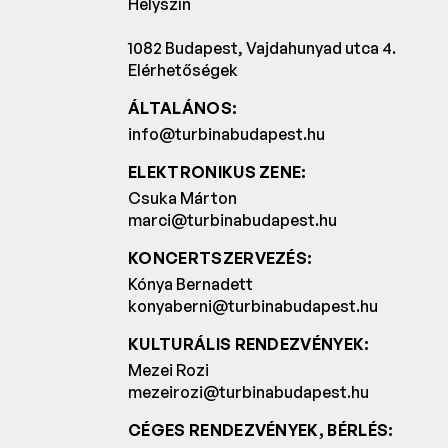
Helyszín
1082 Budapest, Vajdahunyad utca 4.
Elérhetőségek
ÁLTALÁNOS:
info@turbinabudapest.hu
ELEKTRONIKUS ZENE:
Csuka Márton
marci@turbinabudapest.hu
KONCERTSZERVEZÉS:
Kónya Bernadett
konyaberni@turbinabudapest.hu
KULTURÁLIS RENDEZVÉNYEK:
Mezei Rozi
mezeirozi@turbinabudapest.hu
CÉGES RENDEZVÉNYEK, BÉRLÉS: